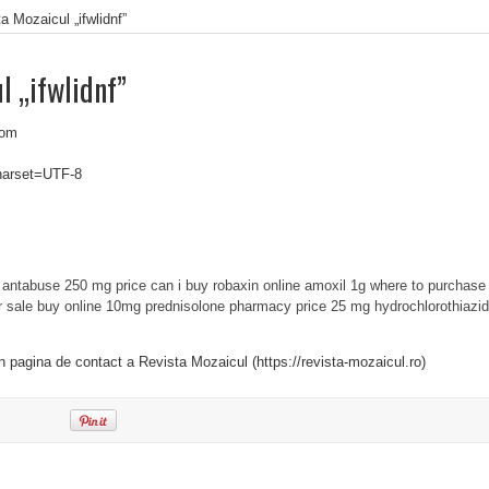
a Mozaicul „ifwlidnf”
l „ifwlidnf”
com
charset=UTF-8
antabuse 250 mg price
can i buy robaxin online
amoxil 1g
where to purchase
r sale
buy online 10mg prednisolone
pharmacy price 25 mg hydrochlorothiazi
in pagina de contact a Revista Mozaicul (https://revista-mozaicul.ro)