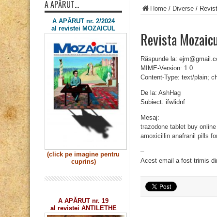
A APĂRUT…
Home
/
Diverse
/
Revist
A APĂRUT nr. 2/2024
al revistei MOZAICUL
Revista Mozaicu
Răspunde la: ejm@gmail.
MIME-Version: 1.0
Content-Type: text/plain; 
De la: AshHag
Subiect: ifwlidnf
Mesaj:
trazodone tablet buy online
amoxicillin
anafranil pills fo
–
(click pe imagine
pentru
Acest email a fost trimis d
cuprins)
A APĂRUT nr. 19
al revistei ANTILETHE