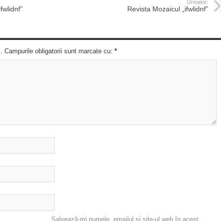
Urmator:
fwlidnf”
Revista Mozaicul „ifwlidnf”
c. Campurile obligatorii sunt marcate cu:
*
Salvează-mi numele, emailul și site-ul web în acest