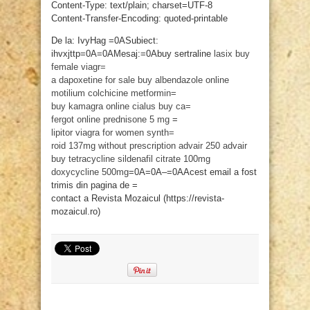
Content-Type: text/plain; charset=UTF-8
Content-Transfer-Encoding: quoted-printable
De la: IvyHag =0ASubiect:
ihvxjttp=0A=0AMesaj:=0Abuy sertraline
lasix
buy
female viagr=
a
dapoxetine for sale
buy albendazole online
motilium
colchicine
metformin=
buy kamagra online
cialus
buy ca=
fergot online
prednisone 5 mg
=
lipitor
viagra for women
synth=
roid 137mg without prescription
advair 250
advair
buy tetracycline
sildenafil citrate 100mg
doxycycline 500mg
=0A=0A–=0AAcest email a fost
trimis din pagina de =
contact a Revista Mozaicul (https://revista-
mozaicul.ro)