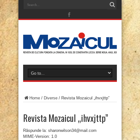
Home
/
Diverse
/
Revista Mozaicul „ihvxjttp”
Revista Mozaicul „ihvxjttp”
Răspunde la: sharonwilson34@mail.com
MIME-Version: 1.0