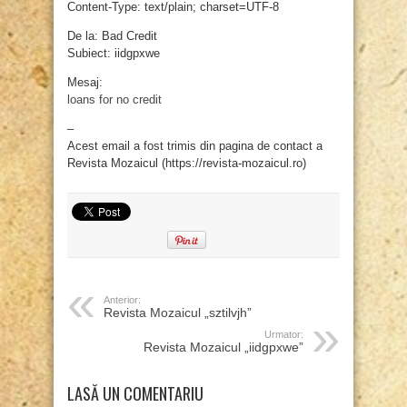
Content-Type: text/plain; charset=UTF-8
De la: Bad Credit
Subiect: iidgpxwe
Mesaj:
loans for no credit
–
Acest email a fost trimis din pagina de contact a
Revista Mozaicul (https://revista-mozaicul.ro)
Anterior:
Revista Mozaicul „sztilvjh”
Urmator:
Revista Mozaicul „iidgpxwe”
LASĂ UN COMENTARIU