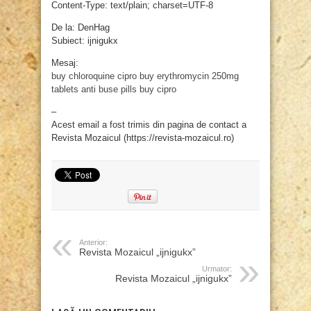
Content-Type: text/plain; charset=UTF-8
De la: DenHag
Subiect: ijnigukx
Mesaj:
buy chloroquine
cipro
buy erythromycin 250mg
tablets
anti buse pills
buy cipro
–
Acest email a fost trimis din pagina de contact a
Revista Mozaicul (https://revista-mozaicul.ro)
Anterior:
Revista Mozaicul „ijnigukx”
Urmator:
Revista Mozaicul „ijnigukx”