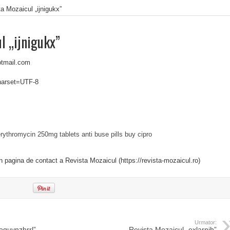
a Mozaicul „ijnigukx”
l „ijnigukx”
tmail.com
charset=UTF-8
rythromycin 250mg tablets
anti buse pills
buy cipro
in pagina de contact a Revista Mozaicul (https://revista-mozaicul.ro)
Urmator:
eguvnzhrrl”
Revista Mozaicul „exlarnjh”