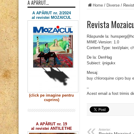
A APĂRUT…
Home
/
Diverse
/
Revist
A APĂRUT nr. 2/2024
al revistei MOZAICUL
Revista Mozaicu
Răspunde la: hunsperg@ho
MIME-Version: 1.0
Content-Type: text/plain; 
De la: DenHag
Subiect: ijnigukx
Mesaj:
buy chloroquine
cipro
buy e
–
Acest email a fost trimis d
(click pe imagine
pentru
cuprins)
A APĂRUT nr. 19
al revistei ANTILETHE
Anterior:
Revista Mozaicul „