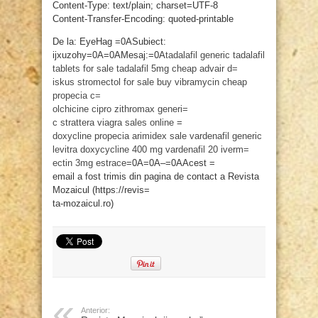
Content-Type: text/plain; charset=UTF-8
Content-Transfer-Encoding: quoted-printable
De la: EyeHag =0ASubiect:
ijxuzohy=0A=0AMesaj:=0A
tadalafil generic
tadalafil
tablets for sale
tadalafil 5mg
cheap advair d=
iskus
stromectol for sale
buy vibramycin
cheap
propecia
c=
olchicine
cipro
zithromax
generi=
c strattera
viagra sales online
=
doxycline
propecia
arimidex sale
vardenafil generic
levitra
doxycycline 400 mg
vardenafil 20
iverm=
ectin 3mg
estrace
=0A=0A–=0AAcest =
email a fost trimis din pagina de contact a Revista
Mozaicul (https://revis=
ta-mozaicul.ro)
Anterior: