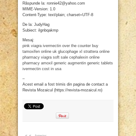
Răspunde la: ronnie42@yahoo.com
MIME-Version: 1.0
Content-Type: text/plain; charset=UTF-8
De la: JudyHag
Subiect: ilgnbqakmp
Mesaj:
pink viagra
ivermectin over the counter
buy
tamoxifen online uk
glucophage xl
strattera online
pharmacy
viagra soft sale
cephalexin online
pharmacy
amoxil generic
augmentin generic tablets
ivermectin cost in usa
–
Acest email a fost trimis din pagina de contact a
Revista Mozaicul (https://revista-mozaicul.ro)
Anterior: