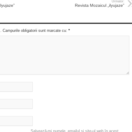
Urmator:
ilyujaze”
Revista Mozaicul „ilyujaze”
c. Campurile obligatorii sunt marcate cu:
*
Salvează-mi numele, emailul și site-ul web în acest