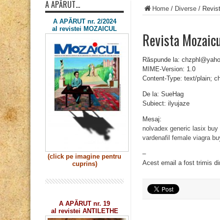
A APĂRUT…
Home
/
Diverse
/
Revist
A APĂRUT nr. 2/2024
al revistei MOZAICUL
Revista Mozaicu
Răspunde la: chzphl@yah
MIME-Version: 1.0
Content-Type: text/plain; 
De la: SueHag
Subiect: ilyujaze
Mesaj:
nolvadex generic
lasix
buy 
vardenafil
female viagra bu
–
(click pe imagine
pentru
Acest email a fost trimis d
cuprins)
A APĂRUT nr. 19
al revistei ANTILETHE