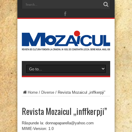
Home
/
Diverse
/
Revista Mozaicul „inffkerpji”
Revista Mozaicul „inffkerpji”
Răspunde la: donnapaparella@yahoo.com
MIME-Version: 1.0