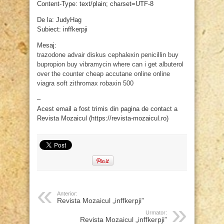
Content-Type: text/plain; charset=UTF-8
De la: JudyHag
Subiect: inffkerpji
Mesaj:
trazodone
advair diskus
cephalexin penicillin
buy
bupropion
buy vibramycin
where can i get albuterol
over the counter
cheap accutane online
online
viagra soft
zithromax
robaxin 500
–
Acest email a fost trimis din pagina de contact a
Revista Mozaicul (https://revista-mozaicul.ro)
Anterior:
Revista Mozaicul „inffkerpji”
Urmator:
Revista Mozaicul „inffkerpji”