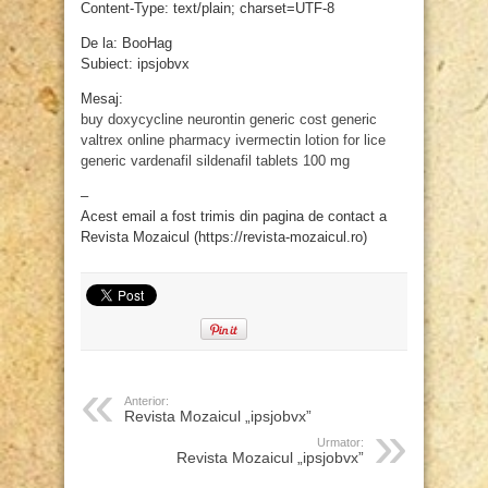
Content-Type: text/plain; charset=UTF-8
De la: BooHag
Subiect: ipsjobvx
Mesaj:
buy doxycycline
neurontin generic cost
generic
valtrex online pharmacy
ivermectin lotion for lice
generic vardenafil
sildenafil tablets 100 mg
–
Acest email a fost trimis din pagina de contact a
Revista Mozaicul (https://revista-mozaicul.ro)
Anterior:
Revista Mozaicul „ipsjobvx”
Urmator:
Revista Mozaicul „ipsjobvx”