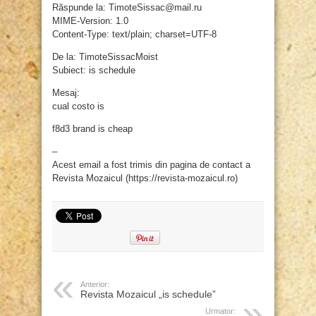
Răspunde la: TimoteSissac@mail.ru
MIME-Version: 1.0
Content-Type: text/plain; charset=UTF-8
De la: TimoteSissacMoist
Subiect: is schedule
Mesaj:
cual costo is
f8d3 brand is cheap
–
Acest email a fost trimis din pagina de contact a
Revista Mozaicul (https://revista-mozaicul.ro)
Anterior:
Revista Mozaicul „is schedule”
Urmator: