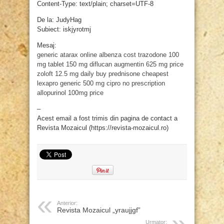
Content-Type: text/plain; charset=UTF-8
De la: JudyHag
Subiect: iskjyrotmj
Mesaj:
generic atarax online
albenza cost
trazodone 100
mg tablet
150 mg diflucan
augmentin 625 mg price
zoloft 12.5 mg daily
buy prednisone
cheapest
lexapro generic
500 mg cipro no prescription
allopurinol 100mg price
–
Acest email a fost trimis din pagina de contact a
Revista Mozaicul (https://revista-mozaicul.ro)
Anterior:
Revista Mozaicul „yraujjgf”
Urmator: