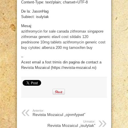
Content-Type: text/plain; charset=UTF-8
De la: JasonHag
Subiect: isulytak
Mesaj:
azithromycin for sale canada
zithromax singapore
zithromax
generic elavil cost
sildalis 120
prednisone 10mg tablets
azithromycin generic cost
buy cytotec
albenza 200 mg
tamoxifen buy
–
Acest email a fost trimis din pagina de contact a
Revista Mozaicul (https://revista-mozaicul.ro)
Anterior:
Revista Mozaicul „ojnmfypwt”
Urmator:
Revista Mozaicul „isulytak”