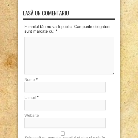
LASĂ UN COMENTARIU
E-mailul tău nu va fi public. Campurile obligatorii
sunt marcate cu:
*
Nume
*
E-mail
*
Website
Salvează-mi numele, emailul și site-ul web în