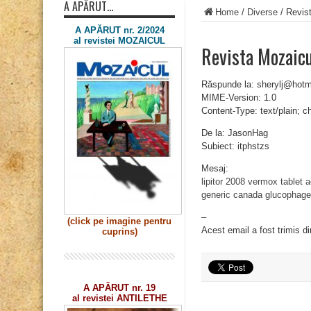
A APĂRUT…
Home
/
Diverse
/
Revist
A APĂRUT nr. 2/2024
al revistei MOZAICUL
Revista Mozaicu
Răspunde la: sherylj@hotm
MIME-Version: 1.0
Content-Type: text/plain; 
De la: JasonHag
Subiect: itphstzs
Mesaj:
lipitor 2008
vermox tablet
a
generic canada
glucophage
–
(click pe imagine
pentru
Acest email a fost trimis d
cuprins)
A APĂRUT nr. 19
al revistei ANTILETHE