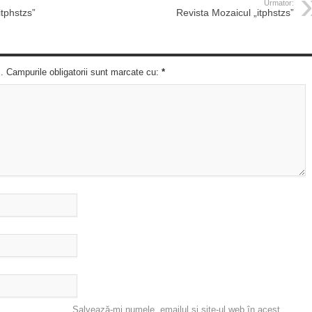
Urmator:
itphstzs”
Revista Mozaicul „itphstzs”
c. Campurile obligatorii sunt marcate cu:
*
Salvează-mi numele, emailul și site-ul web în acest