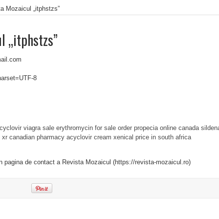
a Mozaicul „itphstzs”
l „itphstzs”
ail.com
charset=UTF-8
cyclovir
viagra sale
erythromycin for sale
order propecia online canada
sildena
 xr
canadian pharmacy acyclovir cream
xenical price in south africa
in pagina de contact a Revista Mozaicul (https://revista-mozaicul.ro)