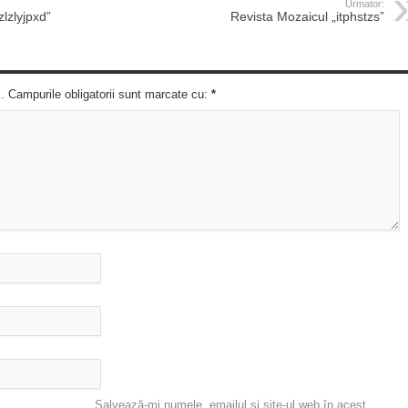
Urmator:
zlzlyjpxd”
Revista Mozaicul „itphstzs”
c. Campurile obligatorii sunt marcate cu:
*
Salvează-mi numele, emailul și site-ul web în acest