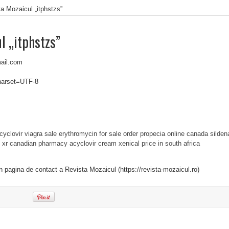
a Mozaicul „itphstzs”
l „itphstzs”
ail.com
charset=UTF-8
cyclovir
viagra sale
erythromycin for sale
order propecia online canada
sildena
 xr
canadian pharmacy acyclovir cream
xenical price in south africa
in pagina de contact a Revista Mozaicul (https://revista-mozaicul.ro)