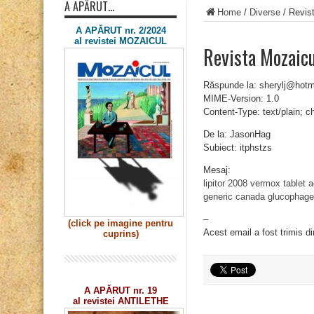
A APĂRUT…
Home
/
Diverse
/
Revist
A APĂRUT nr. 2/2024
al revistei MOZAICUL
Revista Mozaicu
Răspunde la: sherylj@hotm
MIME-Version: 1.0
Content-Type: text/plain; 
De la: JasonHag
Subiect: itphstzs
Mesaj:
lipitor 2008
vermox tablet
a
generic canada
glucophage
–
(click pe imagine
pentru
Acest email a fost trimis d
cuprins)
A APĂRUT nr. 19
al revistei ANTILETHE