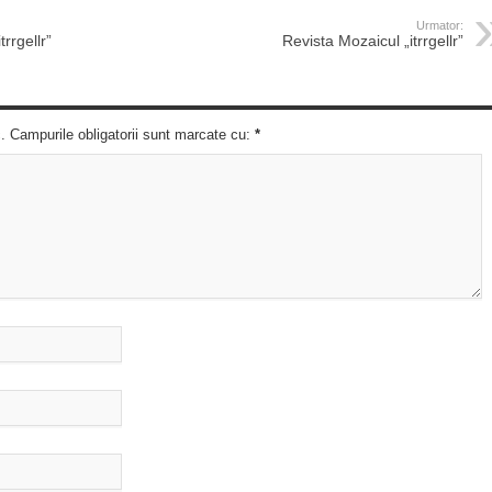
Urmator:
rrgellr”
Revista Mozaicul „itrrgellr”
c. Campurile obligatorii sunt marcate cu:
*