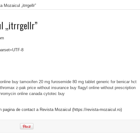
a Mozaicul „itrrgellr”
l „itrrgellr”
om
charset=UTF-8
online
buy tamoxifen 20 mg
furosemide 80 mg tablet
generic for benicar hct
ithromax z-pak price without insurance
buy flagyl online without prescription
thromycin online canada
cytotec buy
in pagina de contact a Revista Mozaicul (https://revista-mozaicul.ro)