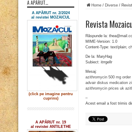
A APĂRUT…
Home
/
Diverse
/
Revist
A APĂRUT nr. 2/2024
al revistei MOZAICUL
Revista Mozaicu
Răspunde la: thea@mail.c
MIME-Version: 1.0
Content-Type: text/plain; 
De la: MaryHag
Subiect: itrrgellr
Mesaj:
azithromycin 500 mg order 
advair diskus medication
z
azithromycin prices uk
azi
(click pe imagine
pentru
–
cuprins)
Acest email a fost trimis d
A APĂRUT nr. 19
al revistei ANTILETHE