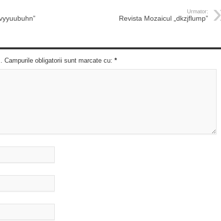
Urmator:
„vyyuubuhn”
Revista Mozaicul „dkzjflump”
c. Campurile obligatorii sunt marcate cu:
*