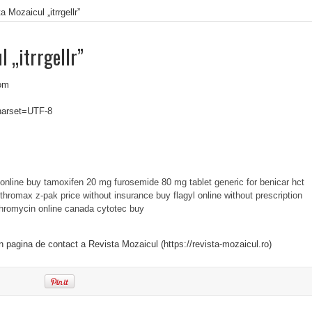
a Mozaicul „itrrgellr”
l „itrrgellr”
om
charset=UTF-8
online
buy tamoxifen 20 mg
furosemide 80 mg tablet
generic for benicar hct
ithromax z-pak price without insurance
buy flagyl online without prescription
thromycin online canada
cytotec buy
in pagina de contact a Revista Mozaicul (https://revista-mozaicul.ro)