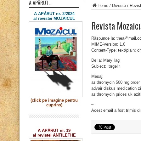
A APĂRUT…
Home
/
Diverse
/
Revist
A APĂRUT nr. 2/2024
al revistei MOZAICUL
Revista Mozaicu
Răspunde la: thea@mail.c
MIME-Version: 1.0
Content-Type: text/plain; 
De la: MaryHag
Subiect: itrrgellr
Mesaj:
azithromycin 500 mg order 
advair diskus medication
z
azithromycin prices uk
azi
(click pe imagine
pentru
–
cuprins)
Acest email a fost trimis d
A APĂRUT nr. 19
al revistei ANTILETHE