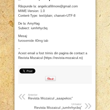
Răspunde la: angelicafillmore@gmail.com
MIME-Version: 1.0
Content-Type: text/plain; charset=UTF-8
De la: AmyHag
Subiect: iumhrhycbq
Mesaj:
furosemide 40mg tab
–
Acest email a fost trimis din pagina de contact a
Revista Mozaicul (https://revista-mozaicul.ro)
Anterior:
Revista Mozaicul „aaapekoc”
Urmator:
Revista Mozaicul „iumhrhycbq”