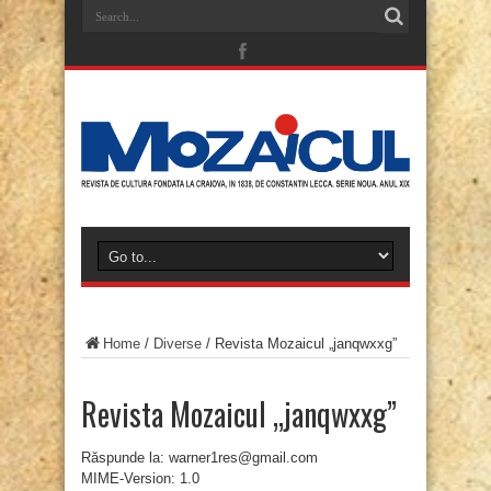
Home
/
Diverse
/
Revista Mozaicul „janqwxxg”
Revista Mozaicul „janqwxxg”
Răspunde la: warner1res@gmail.com
MIME-Version: 1.0