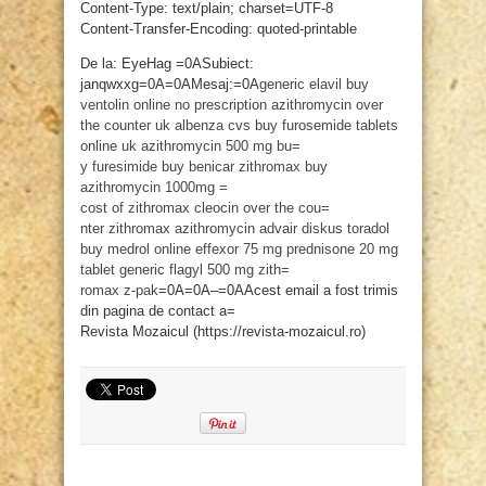
Content-Type: text/plain; charset=UTF-8
Content-Transfer-Encoding: quoted-printable
De la: EyeHag =0ASubiect:
janqwxxg=0A=0AMesaj:=0A
generic elavil
buy
ventolin online no prescription
azithromycin over
the counter uk
albenza cvs
buy furosemide tablets
online uk
azithromycin 500 mg
bu=
y furesimide
buy benicar
zithromax
buy
azithromycin 1000mg
=
cost of zithromax
cleocin over the cou=
nter
zithromax azithromycin
advair diskus
toradol
buy
medrol online
effexor 75 mg
prednisone 20 mg
tablet
generic flagyl 500 mg
zith=
romax z-pak
=0A=0A–=0AAcest email a fost trimis
din pagina de contact a=
Revista Mozaicul (https://revista-mozaicul.ro)