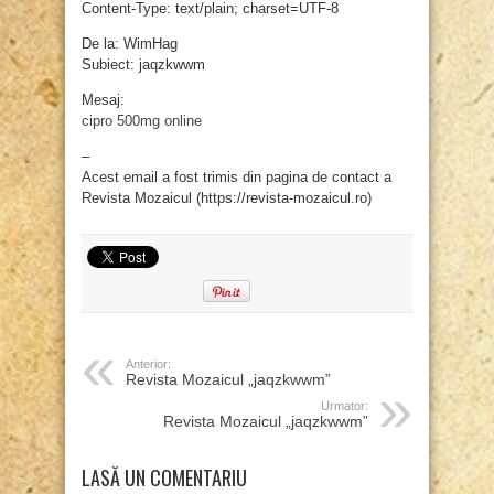
Content-Type: text/plain; charset=UTF-8
De la: WimHag
Subiect: jaqzkwwm
Mesaj:
cipro 500mg online
–
Acest email a fost trimis din pagina de contact a
Revista Mozaicul (https://revista-mozaicul.ro)
Anterior:
Revista Mozaicul „jaqzkwwm”
Urmator:
Revista Mozaicul „jaqzkwwm”
LASĂ UN COMENTARIU