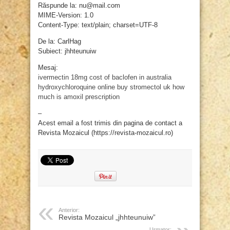
Răspunde la: nu@mail.com
MIME-Version: 1.0
Content-Type: text/plain; charset=UTF-8
De la: CarlHag
Subiect: jhhteunuiw
Mesaj:
ivermectin 18mg
cost of baclofen in australia
hydroxychloroquine online
buy stromectol uk
how
much is amoxil prescription
–
Acest email a fost trimis din pagina de contact a
Revista Mozaicul (https://revista-mozaicul.ro)
Anterior:
Revista Mozaicul „jhhteunuiw”
Urmator: