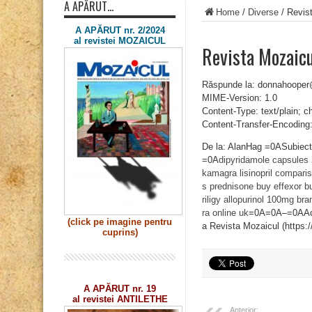
A APĂRUT…
Home
/
Diverse
/
Revis
A APĂRUT nr. 2/2024
al revistei MOZAICUL
Revista Mozaicu
Răspunde la: donnahoope
MIME-Version: 1.0
Content-Type: text/plain; 
Content-Transfer-Encoding:
De la: AlanHag =0ASubiec
=0A
dipyridamole capsules
kamagra
lisinopril compari
s prednisone
buy effexor
b
riligy
allopurinol 100mg
bra
ra online uk
=0A=0A–=0AAces
(click pe imagine
pentru
a Revista Mozaicul (https:/
cuprins)
A APĂRUT nr. 19
al revistei ANTILETHE
Anterior: