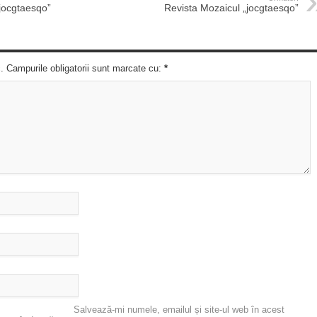
jocgtaesqo”
Revista Mozaicul „jocgtaesqo”
c. Campurile obligatorii sunt marcate cu:
*
Salvează-mi numele, emailul și site-ul web în acest