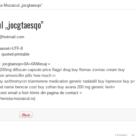
ta Mozaicul „jocgtaesqo”
l „jocgtaesqo”
r@hotmail.com
charset=UTF-8
 quoted-printable
t: jocgtaesqo=0A=0AMesaj:=
 200mg
diflucan capsule price
flagyl drug
buy flomax
zovirax cream
buy
son
amoxicillin pills
how much i=
uy azithromycin
triamterene medication
generic tadalafil
buy lopressor
buy p=
nd name benicar cost
buy zofran
buy avana 200 mg
generic levit=
t email a fost trimis din pagina de contact =
/revista-mozaicul.ro)
Urmator: