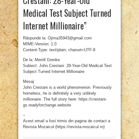
Crestani: 28-Year-Old
Medical Test Subject Turned
Internet Millionaire”
Răspunde la: Ojima35943@gmail.com
MIME-Version: 1.0
Content-Type: text/plain; charset=UTF-8
De la: Merrill Grenke
Subiect: John Crestani: 28-Year-Old Medical Test
Subject Turned Internet Millionaire
Mesaj:
John Crestani is a world phenomenon. Previously
homeless, he is definitely a very unlikely
millionaire. The full story here: https://crestani-
gs.readyforchange.website
–
Acest email a fost trimis din pagina de contact a
Revista Mozaicul (https://revista-mozaicul.ro)