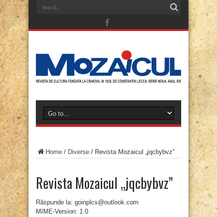
Home
/
Diverse
/
Revista Mozaicul „jqcbybvz”
Revista Mozaicul „jqcbybvz”
Răspunde la: goinplcs@outlook.com
MIME-Version: 1.0