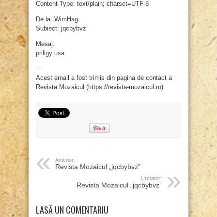
Content-Type: text/plain; charset=UTF-8
De la: WimHag
Subiect: jqcbybvz
Mesaj:
priligy usa
–
Acest email a fost trimis din pagina de contact a
Revista Mozaicul (https://revista-mozaicul.ro)
Anterior:
Revista Mozaicul „jqcbybvz”
Urmator:
Revista Mozaicul „jqcbybvz”
LASĂ UN COMENTARIU