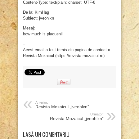
Content-Type: text/plain; charset=UTF-8
De la: KimHag
Subiect: jveohlxn
Mesaj:
how much is plaquenil
–
Acest email a fost trimis din pagina de contact a
Revista Mozaicul (https://revista-mozaicul.ro)
Anterior:
Revista Mozaicul „jveohlxn”
Urmator:
Revista Mozaicul „jveohlxn”
LASĂ UN COMENTARIU