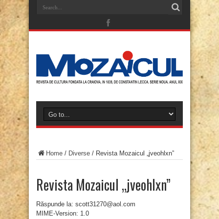
Home
/
Diverse
/
Revista Mozaicul „jveohlxn”
Revista Mozaicul „jveohlxn”
Răspunde la: scott31270@aol.com
MIME-Version: 1.0