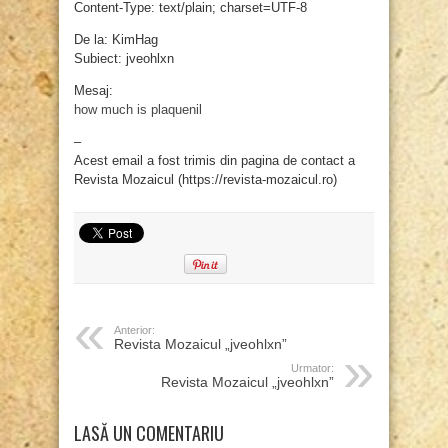
Content-Type: text/plain; charset=UTF-8
De la: KimHag
Subiect: jveohlxn
Mesaj:
how much is plaquenil
–
Acest email a fost trimis din pagina de contact a
Revista Mozaicul (https://revista-mozaicul.ro)
Anterior:
Revista Mozaicul „jveohlxn”
Urmator:
Revista Mozaicul „jveohlxn”
LASĂ UN COMENTARIU