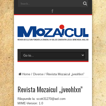
Home
/
Diverse
/
Revista Mozaicul „jveohlxn”
Revista Mozaicul „jveohlxn”
Răspunde la: scott31270@aol.com
MIME-Version: 1.0