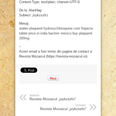
Content-Type: text/plain; charset=UTF-8
De la: AlanHag
Subiect: jvykzszfci
Mesaj:
aralen
plaquenil hydroxychloroquine cost
finpecia
tablet price in india
bactrim mexico
buy plaquenil
200mg
–
Acest email a fost trimis din pagina de contact a
Revista Mozaicul (https://revista-mozaicul.ro)
Anterior:
Revista Mozaicul „jvykzszfci”
Urmator:
Revista Mozaicul „jvykzszfci”