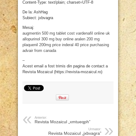
Content-Type: text/plain; charset=UTF-8
De la: AshHag
Subiect: jxbvagra
Mesaj:
augmentin 500 mg tablet cost
vardenafil online uk
allopurinol 300 mg buy online
aralen 200 mg
plaquenil 200mg price
inderal 40 price
purchasing
advair from canada
–
Acest email a fost trimis din pagina de contact a
Revista Mozaicul (https://revista-mozaicul.ro)
Anterior:
Revista Mozaicul „xmtueqph”
Urmator:
Revista Mozaicul „jxbvagra”