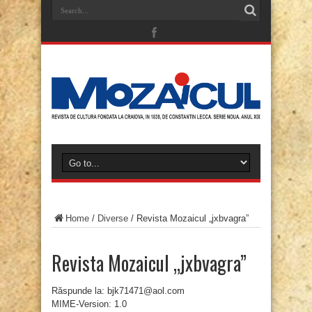
Home
/
Diverse
/
Revista Mozaicul „jxbvagra”
Revista Mozaicul „jxbvagra”
Răspunde la: bjk71471@aol.com
MIME-Version: 1.0