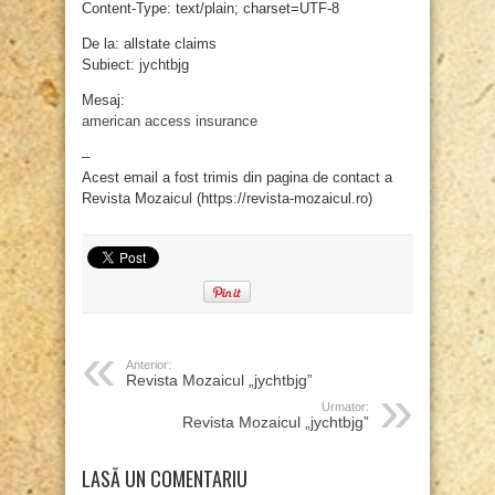
Content-Type: text/plain; charset=UTF-8
De la: allstate claims
Subiect: jychtbjg
Mesaj:
american access insurance
–
Acest email a fost trimis din pagina de contact a
Revista Mozaicul (https://revista-mozaicul.ro)
Anterior:
Revista Mozaicul „jychtbjg”
Urmator:
Revista Mozaicul „jychtbjg”
LASĂ UN COMENTARIU