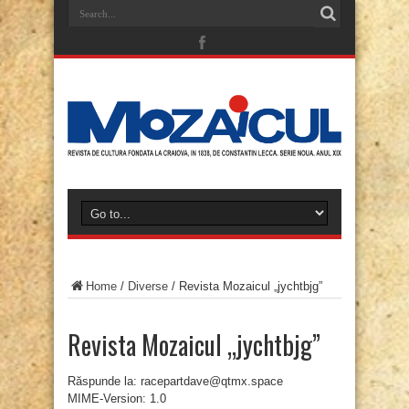
Home
/
Diverse
/
Revista Mozaicul „jychtbjg”
Revista Mozaicul „jychtbjg”
Răspunde la: racepartdave@qtmx.space
MIME-Version: 1.0