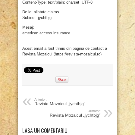
Content-Type: text/plain; charset=UTF-8
De la: allstate claims
Subiect: jychtbjg
Mesaj:
american access insurance
–
Acest email a fost trimis din pagina de contact a
Revista Mozaicul (https://revista-mozaicul.ro)
Anterior:
Revista Mozaicul „jychtbjg”
Urmator:
Revista Mozaicul „jychtbjg”
LASĂ UN COMENTARIU