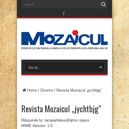
Home
/
Diverse
/
Revista Mozaicul „jychtbjg”
Revista Mozaicul „jychtbjg”
Răspunde la: racepartdave@qtmx.space
MIME-Version: 1.0