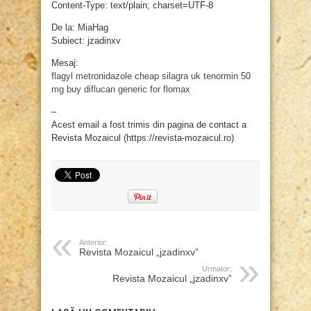
Content-Type: text/plain; charset=UTF-8
De la: MiaHag
Subiect: jzadinxv
Mesaj:
flagyl metronidazole
cheap silagra uk
tenormin 50
mg
buy diflucan
generic for flomax
–
Acest email a fost trimis din pagina de contact a
Revista Mozaicul (https://revista-mozaicul.ro)
Anterior:
Revista Mozaicul „jzadinxv”
Urmator:
Revista Mozaicul „jzadinxv”