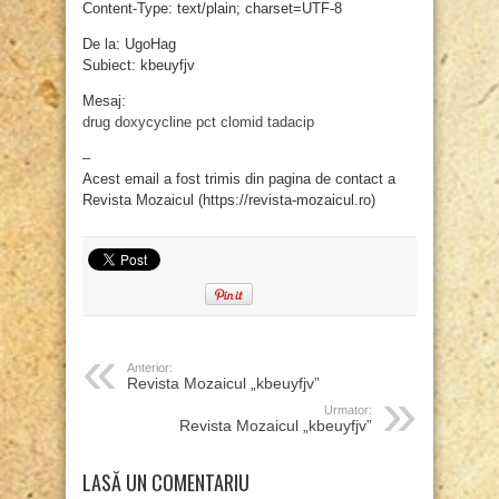
Content-Type: text/plain; charset=UTF-8
De la: UgoHag
Subiect: kbeuyfjv
Mesaj:
drug doxycycline
pct clomid
tadacip
–
Acest email a fost trimis din pagina de contact a
Revista Mozaicul (https://revista-mozaicul.ro)
Anterior:
Revista Mozaicul „kbeuyfjv”
Urmator:
Revista Mozaicul „kbeuyfjv”
LASĂ UN COMENTARIU