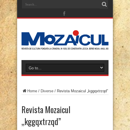
Home
/
Diverse
/
Revista Mozaicul „kggqxtrzqd”
Revista Mozaicul
„kggqxtrzqd”