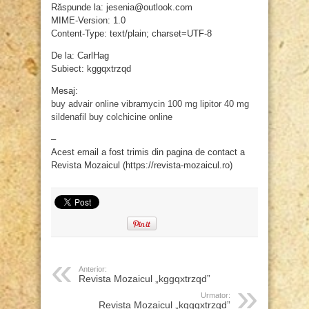
Răspunde la: jesenia@outlook.com
MIME-Version: 1.0
Content-Type: text/plain; charset=UTF-8
De la: CarlHag
Subiect: kggqxtrzqd
Mesaj:
buy advair online
vibramycin 100 mg
lipitor 40 mg
sildenafil
buy colchicine online
–
Acest email a fost trimis din pagina de contact a
Revista Mozaicul (https://revista-mozaicul.ro)
Anterior:
Revista Mozaicul „kggqxtrzqd”
Urmator:
Revista Mozaicul „kggqxtrzqd”