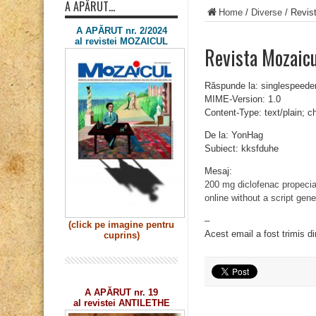
A APĂRUT…
Home
/
Diverse
/
Revis
A APĂRUT nr. 2/2024
al revistei MOZAICUL
Revista Mozaic
Răspunde la: singlespeed
MIME-Version: 1.0
Content-Type: text/plain; 
De la: YonHag
Subiect: kksfduhe
Mesaj:
200 mg diclofenac
propecia
online without a script
gene
–
(click pe imagine
pentru
Acest email a fost trimis d
cuprins)
A APĂRUT nr. 19
al revistei ANTILETHE