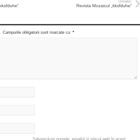
Urmator:
„kksfduhe”
Revista Mozaicul „kksfduhe”
c. Campurile obligatorii sunt marcate cu:
*
Salvează-mi numele, emailul și site-ul web în acest