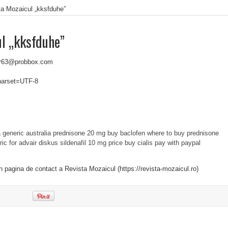
ta Mozaicul „kksfduhe”
ul „kksfduhe”
er63@probbox.com
charset=UTF-8
 generic australia
prednisone 20 mg
buy baclofen
where to buy prednisone
ric for advair diskus
sildenafil 10 mg price
buy cialis pay with paypal
in pagina de contact a Revista Mozaicul (https://revista-mozaicul.ro)