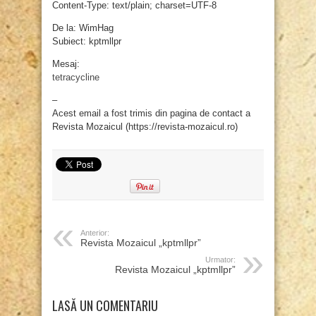
Content-Type: text/plain; charset=UTF-8
De la: WimHag
Subiect: kptmllpr
Mesaj:
tetracycline
–
Acest email a fost trimis din pagina de contact a
Revista Mozaicul (https://revista-mozaicul.ro)
Anterior:
Revista Mozaicul „kptmllpr”
Urmator:
Revista Mozaicul „kptmllpr”
LASĂ UN COMENTARIU