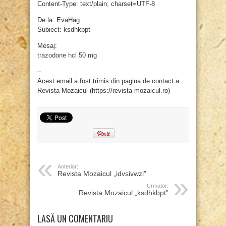
Content-Type: text/plain; charset=UTF-8
De la: EvaHag
Subiect: ksdhkbpt
Mesaj:
trazodone hcl 50 mg
–
Acest email a fost trimis din pagina de contact a
Revista Mozaicul (https://revista-mozaicul.ro)
Anterior:
Revista Mozaicul „idvsivwzi”
Urmator:
Revista Mozaicul „ksdhkbpt”
LASĂ UN COMENTARIU