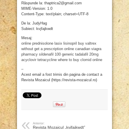
Răspunde la: thaptrica2@gmail.com
MIME-Version: 1.0
Content-Type: text/plain; charset=UTF-8
De la: JudyHag
Subiect: kvjfajkwdt
Mesaj:
online prednisolone
lasix
lisinopril
buy valtrex
without get a prescription online
canadian viagra
pharmacy
sildenafil 100
generic tadalafil 20mg
acyclovir
tetracycline
where to buy clomid online
–
Acest email a fost trimis din pagina de contact a
Revista Mozaicul (https://revista-mozaicul.ro)
Anterior:
Revista Mozaicul „kvjfajkwdt”