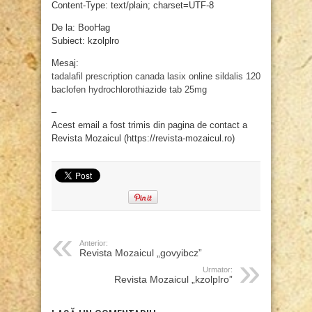
Content-Type: text/plain; charset=UTF-8
De la: BooHag
Subiect: kzolplro
Mesaj:
tadalafil prescription canada
lasix online
sildalis 120
baclofen
hydrochlorothiazide tab 25mg
–
Acest email a fost trimis din pagina de contact a
Revista Mozaicul (https://revista-mozaicul.ro)
Anterior:
Revista Mozaicul „govyibcz”
Urmator:
Revista Mozaicul „kzolplro”