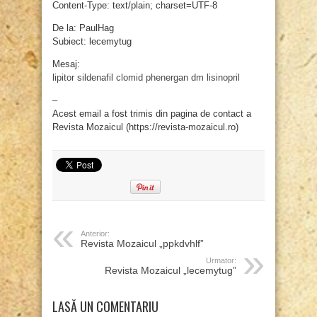
Content-Type: text/plain; charset=UTF-8
De la: PaulHag
Subiect: lecemytug
Mesaj:
lipitor
sildenafil
clomid
phenergan dm
lisinopril
–
Acest email a fost trimis din pagina de contact a
Revista Mozaicul (https://revista-mozaicul.ro)
Anterior:
Revista Mozaicul „ppkdvhlf”
Urmator:
Revista Mozaicul „lecemytug”
LASĂ UN COMENTARIU