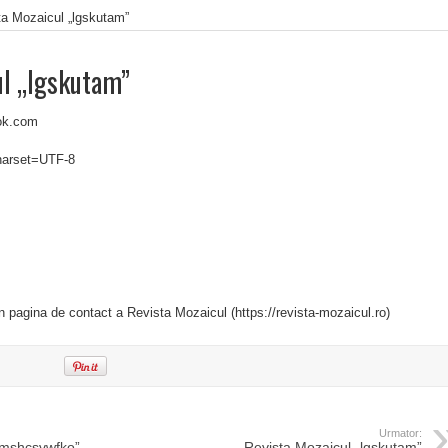
ta Mozaicul „lgskutam”
ul „lgskutam”
ook.com
charset=UTF-8
in pagina de contact a Revista Mozaicul (https://revista-mozaicul.ro)
Urmator:
„mshcsvwfko”
Revista Mozaicul „lgskutam”