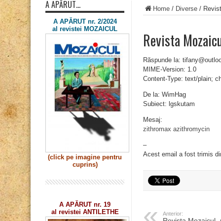
A APĂRUT…
Home
/
Diverse
/
Revis
A APĂRUT nr. 2/2024
al revistei MOZAICUL
Revista Mozaic
Răspunde la: tifany@outl
MIME-Version: 1.0
Content-Type: text/plain; 
De la: WimHag
Subiect: lgskutam
Mesaj:
zithromax azithromycin
–
Acest email a fost trimis d
(click pe imagine
pentru
cuprins)
A APĂRUT nr. 19
al revistei ANTILETHE
Anterior:
Revista Mozaicul 