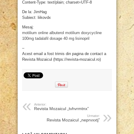
Content-Type: text/plain; charset=UTF-8
De la: JimHag
Subiect: liikovdx
Mesaj:
motilium online
albuterol
motilium
doxycycline
100mg
tadalafil dosage 40 mg
lisinopril
–
Acest email a fost trimis din pagina de contact a
Revista Mozaicul (https://revista-mozaicul.ro)
Anterior:
Revista Mozaicul „tvhvrmtnx”
Urmator:
Revista Mozaicul „neprvxxtj”