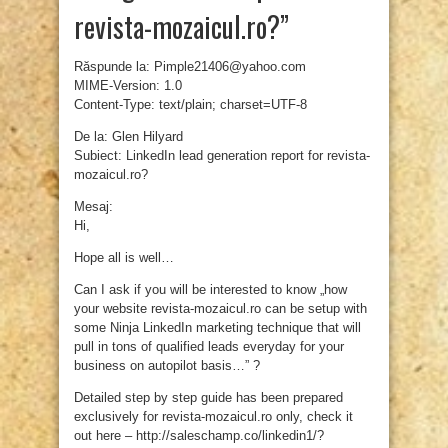
revista-mozaicul.ro?”
Răspunde la: Pimple21406@yahoo.com
MIME-Version: 1.0
Content-Type: text/plain; charset=UTF-8
De la: Glen Hilyard
Subiect: LinkedIn lead generation report for revista-
mozaicul.ro?
Mesaj:
Hi,
Hope all is well…
Can I ask if you will be interested to know „how
your website revista-mozaicul.ro can be setup with
some Ninja LinkedIn marketing technique that will
pull in tons of qualified leads everyday for your
business on autopilot basis…” ?
Detailed step by step guide has been prepared
exclusively for revista-mozaicul.ro only, check it
out here – http://saleschamp.co/linkedin1/?