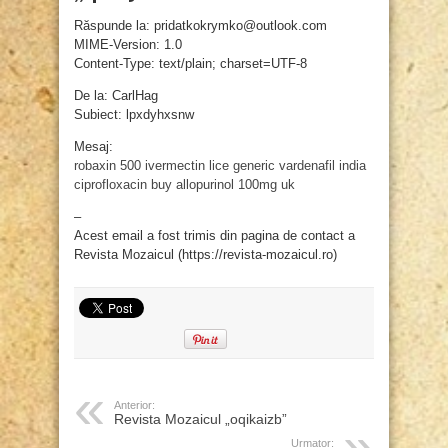
Răspunde la: pridatkokrymko@outlook.com
MIME-Version: 1.0
Content-Type: text/plain; charset=UTF-8
De la: CarlHag
Subiect: lpxdyhxsnw
Mesaj:
robaxin 500
ivermectin lice
generic vardenafil india
ciprofloxacin
buy allopurinol 100mg uk
–
Acest email a fost trimis din pagina de contact a
Revista Mozaicul (https://revista-mozaicul.ro)
Anterior:
Revista Mozaicul „oqikaizb”
Urmator: