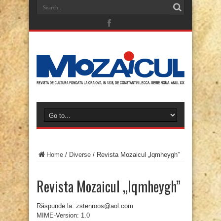
Home
/
Diverse
/
Revista Mozaicul „lqmheygh”
Revista Mozaicul „lqmheygh”
Răspunde la: zstenroos@aol.com
MIME-Version: 1.0