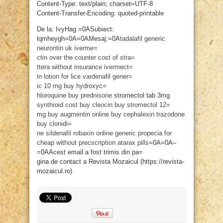
Content-Type: text/plain; charset=UTF-8
Content-Transfer-Encoding: quoted-printable
De la: IvyHag =0ASubiect:
lqmheygh=0A=0AMesaj:=0A
tadalafil generic
neurontin uk
iverme=
ctin over the counter
cost of stra=
ttera without insurance
ivermect=
in lotion for lice
vardenafil gener=
ic 10 mg
buy hydroxyc=
hloroquine
buy prednisone
stromectol tab 3mg
synthroid cost
buy cleocin
buy stromectol 12=
mg
buy augmentin online
buy cephalexin
trazodone
buy clonidi=
ne
sildenafil
robaxin online
generic propecia for
cheap without precscription
atarax pills
=0A=0A–
=0AAcest email a fost trimis din pa=
gina de contact a Revista Mozaicul (https://revista-
mozaicul.ro)