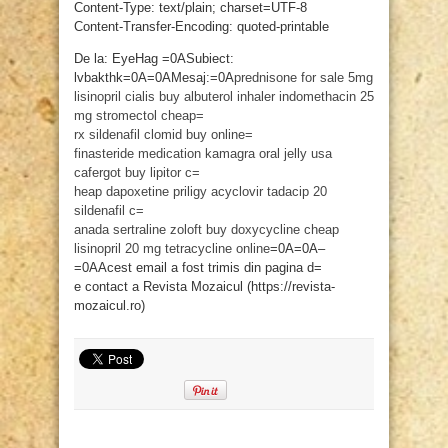
Content-Type: text/plain; charset=UTF-8
Content-Transfer-Encoding: quoted-printable
De la: EyeHag =0ASubiect:
lvbakthk=0A=0AMesaj:=0A
prednisone for sale 5mg
lisinopril
cialis
buy albuterol inhaler
indomethacin 25
mg
stromectol
cheap=
rx sildenafil
clomid buy online=
finasteride medication
kamagra oral jelly usa
cafergot
buy lipitor c=
heap
dapoxetine priligy
acyclovir
tadacip 20
sildenafil c=
anada
sertraline zoloft
buy doxycycline cheap
lisinopril 20 mg
tetracycline online
=0A=0A–
=0AAcest email a fost trimis din pagina d=
e contact a Revista Mozaicul (https://revista-
mozaicul.ro)