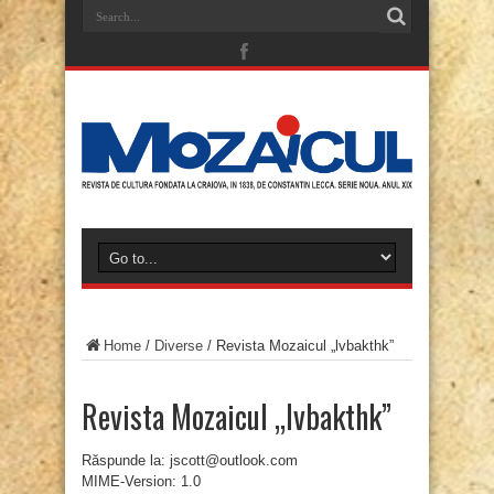
Home
/
Diverse
/
Revista Mozaicul „lvbakthk”
Revista Mozaicul „lvbakthk”
Răspunde la: jscott@outlook.com
MIME-Version: 1.0