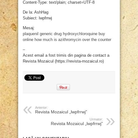
Content-Type: text/plain; charset=UTF-8
De la: AshHag
Subiect: lwpfrrwj
Mesaj:
plaquenil generic drug
hydroxychloroquine buy
online
how much is azithromycin over the counter
–
Acest email a fost trimis din pagina de contact a
Revista Mozaicul (https://revista-mozaicul.ro)
Anterior:
Revista Mozaicul „lwpfrrwj”
Urmator:
Revista Mozaicul „lwpfrrwj”