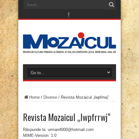
Home
/
Diverse
/
Revista Mozaicul „lwpfrrwj”
Revista Mozaicul „lwpfrrwj”
Răspunde la: urman4000@hotmail.com
MIME-Version: 1.0