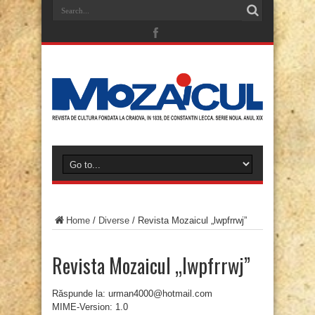
Home
/
Diverse
/
Revista Mozaicul „lwpfrrwj”
Revista Mozaicul „lwpfrrwj”
Răspunde la: urman4000@hotmail.com
MIME-Version: 1.0