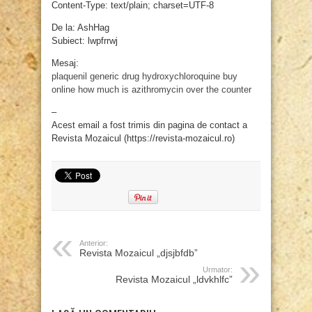
Content-Type: text/plain; charset=UTF-8
De la: AshHag
Subiect: lwpfrrwj
Mesaj:
plaquenil generic drug
hydroxychloroquine buy
online
how much is azithromycin over the counter
–
Acest email a fost trimis din pagina de contact a
Revista Mozaicul (https://revista-mozaicul.ro)
Anterior:
Revista Mozaicul „djsjbfdb”
Urmator:
Revista Mozaicul „ldvkhlfc”