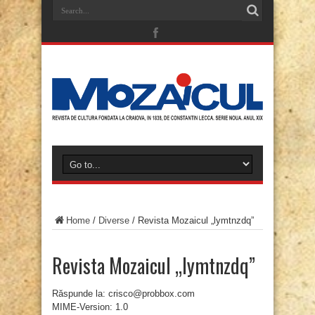
Home
/
Diverse
/
Revista Mozaicul „lymtnzdq”
Revista Mozaicul „lymtnzdq”
Răspunde la: crisco@probbox.com
MIME-Version: 1.0