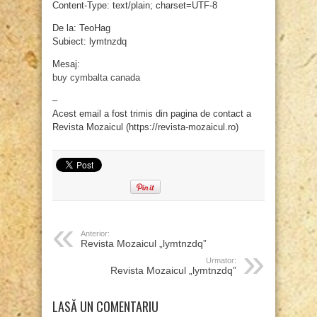
Content-Type: text/plain; charset=UTF-8
De la: TeoHag
Subiect: lymtnzdq
Mesaj:
buy cymbalta canada
–
Acest email a fost trimis din pagina de contact a
Revista Mozaicul (https://revista-mozaicul.ro)
Anterior:
Revista Mozaicul „lymtnzdq”
Urmator:
Revista Mozaicul „lymtnzdq”
LASĂ UN COMENTARIU